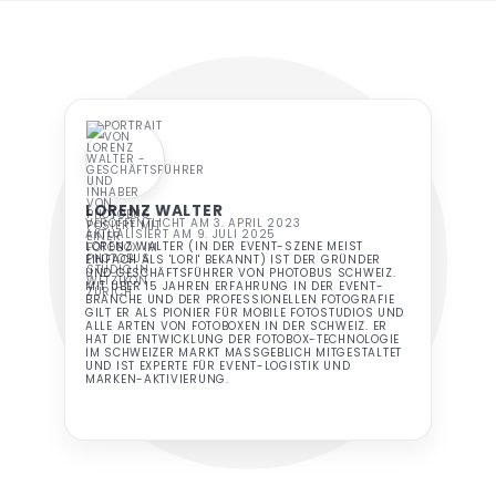
LORENZ WALTER
VERÖFFENTLICHT AM 3. APRIL 2023
AKTUALISIERT AM 9. JULI 2025
LORENZ WALTER (IN DER EVENT-SZENE MEIST
EINFACH ALS 'LORI' BEKANNT) IST DER GRÜNDER
UND GESCHÄFTSFÜHRER VON PHOTOBUS SCHWEIZ.
MIT ÜBER 15 JAHREN ERFAHRUNG IN DER EVENT-
BRANCHE UND DER PROFESSIONELLEN FOTOGRAFIE
GILT ER ALS PIONIER FÜR MOBILE FOTOSTUDIOS UND
ALLE ARTEN VON FOTOBOXEN IN DER SCHWEIZ. ER
HAT DIE ENTWICKLUNG DER FOTOBOX-TECHNOLOGIE
IM SCHWEIZER MARKT MASSGEBLICH MITGESTALTET
UND IST EXPERTE FÜR EVENT-LOGISTIK UND
MARKEN-AKTIVIERUNG.