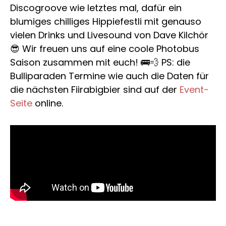
Login
Discogroove wie letztes mal, dafür ein
Hintergründe
FAQ
blumiges chilliges Hippiefestli mit genauso
vielen Drinks und Livesound von Dave Kilchör
Printlayouts
Preise
😎 Wir freuen uns auf eine coole Photobus
Branding
Saison zusammen mit euch! 🚌💨 PS: die
Blog
Bulliparaden Termine wie auch die Daten für
Betreuung
Guide
die nächsten Fiirabigbier sind auf der
Event-
Requisiten
Seite
online.
Referenzen
Lieferung
Merchandise