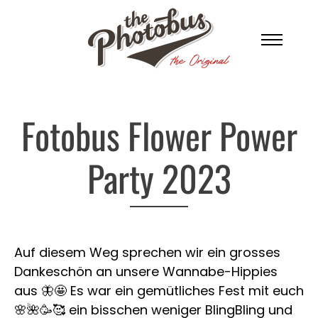
Photobus
Fotobus Flower Power
Fotobox
Party 2023
Firmen-Events
Hochzeiten
Auf diesem Weg sprechen wir ein grosses
Extras
Dankeschön an unsere Wannabe-Hippies
Sofortdruck
aus 🦋🤩 Es war ein gemütliches Fest mit euch
Infos
🌸🌺🥳🥰 ein bisschen weniger BlingBling und
Online Galerie
Über Uns