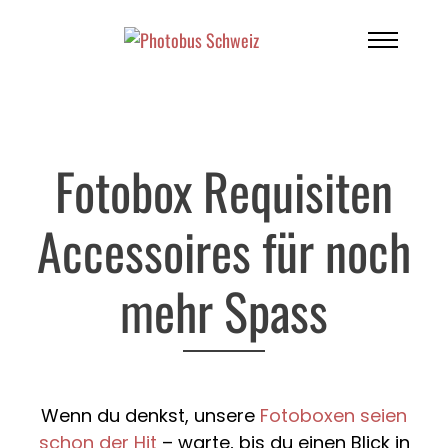
Photobus
Fotobox Requisiten
Fotobox
Firmen-Events
Accessoires für noch
Hochzeiten
mehr Spass
Extras
Sofortdruck
Infos
Online Galerie
Über Uns
Wenn du denkst, unsere
Fotoboxen seien
Login
schon der Hit
– warte, bis du einen Blick in