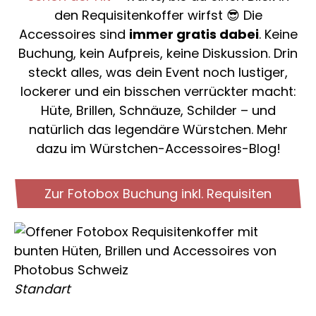
Hintergründe
FAQ
den Requisitenkoffer wirfst 😎 Die
Printlayouts
Accessoires sind
immer gratis dabei
. Keine
Preise
Buchung, kein Aufpreis, keine Diskussion. Drin
Branding
Blog
steckt alles, was dein Event noch lustiger,
lockerer und ein bisschen verrückter macht:
Betreuung
Guide
Hüte, Brillen, Schnäuze, Schilder – und
Requisiten
Referenzen
natürlich das legendäre Würstchen. Mehr
dazu im Würstchen-Accessoires-Blog!
Lieferung
Merchandise
Zur Fotobox Buchung inkl. Requisiten
Standart