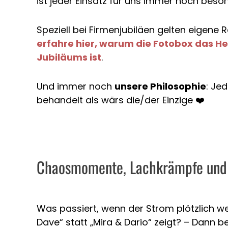
ist jeder Einsatz für uns immer noch beso
Speziell bei Firmenjubiläen gelten eigene R
erfahre hier, warum die Fotobox das He
Jubiläums ist
.
Und immer noch
unsere Philosophie
: Je
behandelt als wärs die/der Einzige ❤️
Chaosmomente, Lachkrämpfe und 
Was passiert, wenn der Strom plötzlich w
Dave“ statt „Mira & Dario“ zeigt? – Dann b