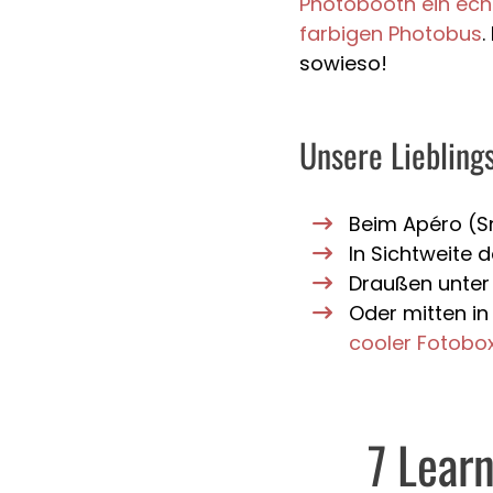
Photobooth ein ech
farbigen Photobus
.
sowieso!
Unsere Lieblings
Beim Apéro (S
In Sichtweite 
Draußen unter 
Oder mitten in
cooler Fotobo
7 Learn