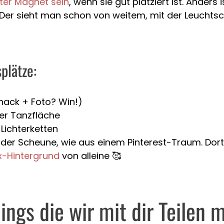
ter Magnet sein
, wenn sie gut platziert ist. Anders
 Der sieht man schon von weitem, mit der Leuchts
plätze:
nack + Foto? Win!)
der Tanzfläche
Lichterketten
 der Scheune, wie aus einem Pinterest-Traum. Dort 
x-Hintergrund
von alleine 🥰
ings die wir mit dir Teilen