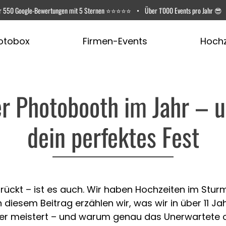
r
550 Google-Bewertungen
mit 5 Sternen ⭐️⭐️⭐️⭐️⭐️
•
Über 1'000 Events pro Jahr 😎
otobox
Firmen-Events
Hochz
r Photobooth im Jahr – u
dein perfektes Fest
rückt – ist es auch. Wir haben Hochzeiten im Sturm
diesem Beitrag erzählen wir, was wir in über 11 Ja
ler meistert – und warum genau das Unerwartete o