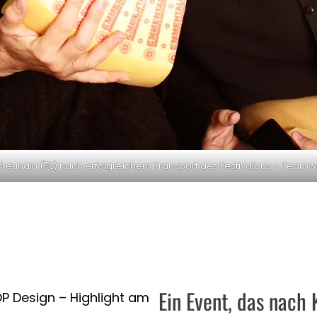
reundin (🥰) nach erfolgreichem Transport des Festivalbus – Teamw
Ein Event, das nach