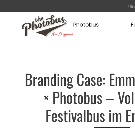
Übe
Photobus
F
Branding Case: Emm
× Photobus – Voll
Festivalbus im 