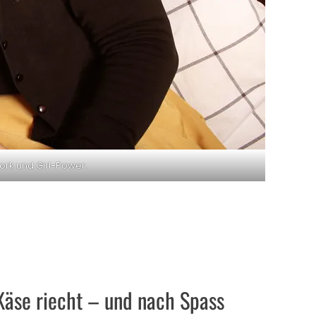
ork und Girl-Power.
 Käse riecht – und nach Spass