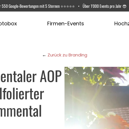
r
550 Google-Bewertungen
mit 5 Sternen ⭐️⭐️⭐️⭐️⭐️
•
Über 1'000 Events pro Jahr 😎
otobox
Firmen-Events
Hochz
←
Zurück zu Branding
entaler AOP
folierter
Emmental