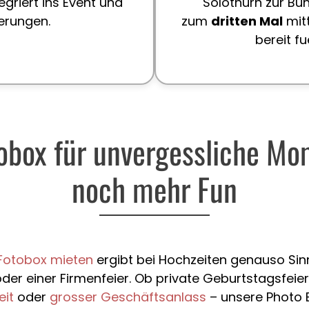
egriert ins Event und
Solothurn zur Büh
nerungen.
zum
dritten Mal
mitt
bereit f
obox für unvergessliche M
noch mehr Fun
Fotobox mieten
ergibt bei Hochzeiten genauso Sinn
er einer Firmenfeier. Ob private Geburtstagsfeier
eit
oder
grosser Geschäftsanlass
– unsere Photo B