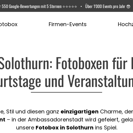
r
550 Google-Bewertungen
mit 5 Sternen ⭐️⭐️⭐️⭐️⭐️
•
Über 1'000 Events pro Jahr 😎
otobox
Firmen-Events
Hochz
Solothurn: Fotoboxen für
rtstage und Veranstalt
e, Stil und diesen ganz
einzigartigen
Charme, den
nt
– in der Ambassadorenstadt wird gefeiert, gela
unsere
Fotobox in Solothurn
ins Spiel.