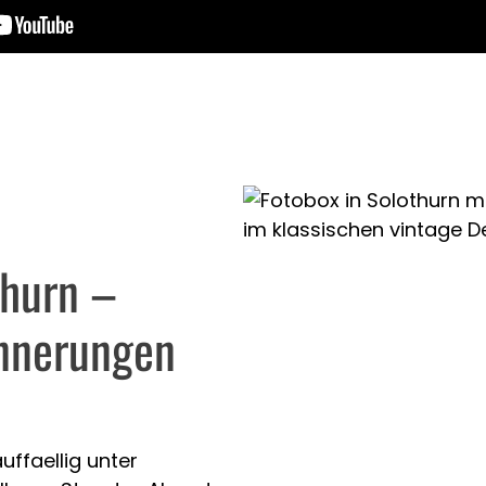
thurn –
innerungen
ffaellig unter