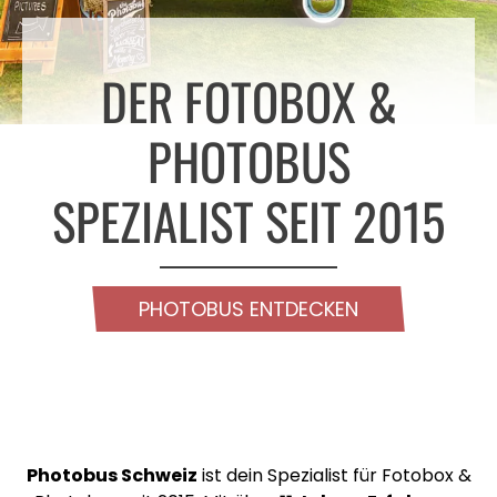
Login
Hintergründe
FAQ
DER FOTOBOX &
Printlayouts
Preise
Branding
PHOTOBUS
Blog
Betreuung
Guide
SPEZIALIST SEIT 2015
Requisiten
Referenzen
Lieferung
Merchandise
PHOTOBUS ENTDECKEN
Photobus Schweiz
ist dein Spezialist für Fotobox &